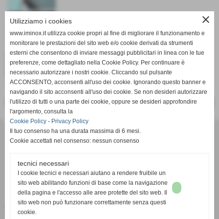
close
Utilizziamo i cookies
www.iminox.it utilizza cookie propri al fine di migliorare il funzionamento e
monitorare le prestazioni del sito web e/o cookie derivati da strumenti
esterni che consentono di inviare messaggi pubblicitari in linea con le tue
preferenze, come dettagliato nella Cookie Policy. Per continuare è
necessario autorizzare i nostri cookie. Cliccando sul pulsante
ACCONSENTO, acconsenti all'uso dei cookie. Ignorando questo banner e
navigando il sito acconsenti all'uso dei cookie. Se non desideri autorizzare
l'utilizzo di tutti o una parte dei cookie, oppure se desideri approfondire
<< PRECEDENTE
SUCCESSIVO >>
l'argomento, consulta la
Cookie Policy
-
Privacy Policy
Officina Meccanica I.M. s.r.l.
Il tuo consenso ha una durata massima di 6 mesi.
via G.B. Vico,63 - Empoli (firenze)
Cookie accettati nel consenso: nessun consenso
iscritta al registro delle imprese FIRENZE n. 04631310481 capitale sociale
€. 20.000
tecnici necessari
P.I. 04631310481 C.F 04631310481
I cookie tecnici e necessari aiutano a rendere fruibile un
sito web abilitando funzioni di base come la navigazione
VIA G. B. VICO 63 50053 - EMPOLI (FI)
della pagina e l'accesso alle aree protette del sito web. Il
Tel. 0571/920034 Fax 0571/920034
sito web non può funzionare correttamente senza questi
info@iminox.it
officinameccanica.im@virgilio.it
cookie.