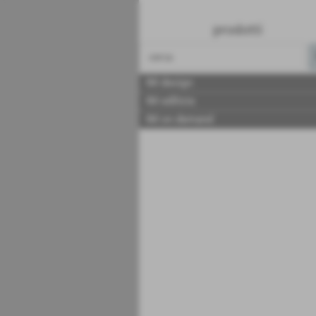
prodotti
IM design
IM edilizia
IM on demand