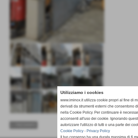
Utilizziamo i cookies
www.iminox.it utilizza cookie propri al fine di 
derivati da strumenti esterni che consentono di
nella Cookie Policy. Per continuare è necessa
acconsenti all'uso dei cookie. Ignorando quest
autorizzare l'utilizzo di tutti o una parte dei 
<< PRECEDENTE
Cookie Policy
-
Privacy Policy
Il tuo consenso ha una durata massima di 6 me