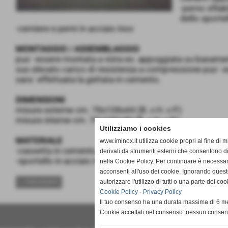
-perno sfila
dello sporte
-cerniere e perni in acciaio inox
MONTAGGIO / ASSEMBLAGGIO
puo´ essere montata a vista es. appoggiata su basamen
suo elevato carico di resistenza a compressione puo´ e
sara´ effettuata la gettata in cemento.
DIMENSIONI
misure esterne cm. 78x108x44 (B. x H. x P.)
misure interne cm. 70x100x40 (B. x H. x P.)
Utilizziamo i cookies
MATERIALE
www.iminox.it utilizza cookie propri al fine di 
-cassetta in cemento 42.5 armato e vibrato completa di 
derivati da strumenti esterni che consentono di
-sportello in acciaio inox AISI 304 sp. mm. 1
nella Cookie Policy. Per continuare è necessa
acconsenti all'uso dei cookie. Ignorando quest
autorizzare l'utilizzo di tutti o una parte dei 
<< PRECEDENTE
Cookie Policy
-
Privacy Policy
Il tuo consenso ha una durata massima di 6 me
Cookie accettati nel consenso: nessun conse