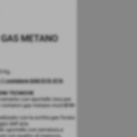
 GAS METANO
0 Kg.
r 1 contatore GAS G10-G16
ONI TECNICHE
 cemento con sportello inox per
1
contatori gas metano mod.
G10-
ealizzato con la scritta gas forata
gio dell´aria.
llo sportello con serratura a
ure con quadro di manovra.