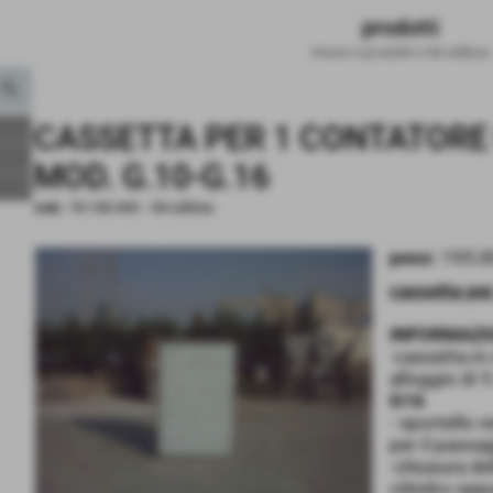
prodotti
Home
>
prodotti
>
IM edilizia
CASSETTA PER 1 CONTATORE
MOD. G.10-G.16
cod.:
78.108.44G
-
IM edilizia
peso:
195.0
cassetta pe
INFORMAZI
-cassetta in
alloggio di
G16
- sportello r
per il passag
-chiusura de
cilindro opp