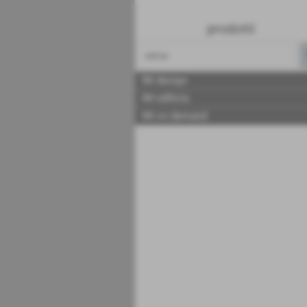
prodotti
IM design
IM edilizia
IM on demand