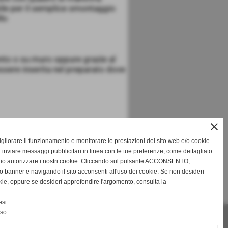
bile per il semplice smontaggio
llo
to o su muro oppure grazie al
ssere inserita nel preparato dove
close
migliorare il funzionamento e monitorare le prestazioni del sito web e/o cookie
telaio in acciaio inox
 inviare messaggi pubblicitari in linea con le tue preferenze, come dettagliato
rio autorizzare i nostri cookie. Cliccando sul pulsante ACCONSENTO,
o banner e navigando il sito acconsenti all'uso dei cookie. Se non desideri
cookie, oppure se desideri approfondire l'argomento, consulta la
SUCCESSIVO >>
si.
nso