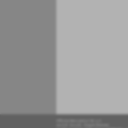
Officina Meccanica I.M. s.r.l.
via G.B. Vico,63 - Empoli (firenze)