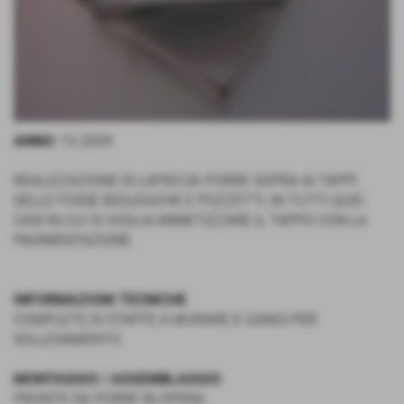
ANNO:
10.2009
REALIZZAZIONE DI LAPIDI DA PORRE SOPRA AI TAPPI
DELLE FOSSE BIOLOGICHE E POZZETTI, IN TUTTI QUEI
CASI IN CUI SI VOGLIA MIMETIZZARE IL TAPPO CON LA
PAVIMENTAZIONE.
INFORMAZIONI TECNICHE
COMPLETE DI STAFFE A MURARE E GANGI PER
SOLLEVAMENTO
MONTAGGIO / ASSEMBLAGGIO
PRONTE DA PORRE IN OPERA