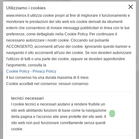
close
Utilizziamo i cookies
DIMENSIONI
www.iminox.it utilizza cookie propri al fine di migliorare il funzionamento e
QUALSIASI DIMENSIONE SU RICHIESTA DEL CLIENTE
monitorare le prestazioni del sito web e/o cookie derivati da strumenti
ANCHE DIVISE IN 2,3,4 APERTURE
esterni che consentono di inviare messaggi pubblicitari in linea con le tue
preferenze, come dettagliato nella Cookie Policy. Per continuare è
MATERIALE
necessario autorizzare i nostri cookie. Cliccando sul pulsante
ACCIAIO INOX AISI 304
ACCONSENTO, acconsenti all'uso dei cookie. Ignorando questo banner e
navigando il sito acconsenti all'uso dei cookie. Se non desideri autorizzare
l'utilizzo di tutti o una parte dei cookie, oppure se desideri approfondire
<< PRECEDENTE
SUCCESSIVO >>
l'argomento, consulta la
Cookie Policy
-
Privacy Policy
Officina Meccanica I.M. s.r.l.
Il tuo consenso ha una durata massima di 6 mesi.
via G.B. Vico,63 - Empoli (firenze)
Cookie accettati nel consenso: nessun consenso
iscritta al registro delle imprese FIRENZE n. 04631310481 capitale sociale
€. 20.000
tecnici necessari
P.I. 04631310481 C.F 04631310481
I cookie tecnici e necessari aiutano a rendere fruibile un
sito web abilitando funzioni di base come la navigazione
VIA G. B. VICO 63 50053 - EMPOLI (FI)
della pagina e l'accesso alle aree protette del sito web. Il
Tel. 0571/920034 Fax 0571/920034
sito web non può funzionare correttamente senza questi
info@iminox.it
officinameccanica.im@virgilio.it
cookie.